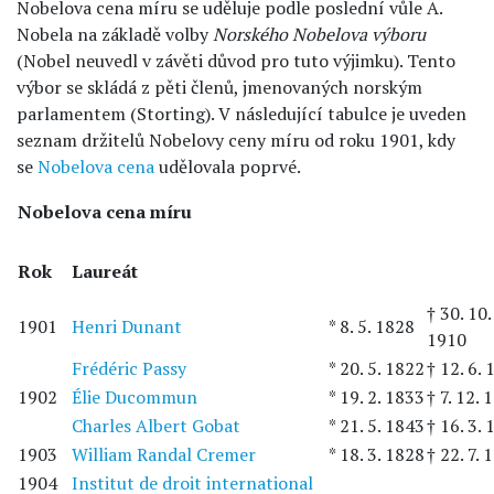
Nobelova cena míru se uděluje podle poslední vůle A.
Nobela na základě volby
Norského Nobelova výboru
(Nobel neuvedl v závěti důvod pro tuto výjimku). Tento
výbor se skládá z pěti členů, jmenovaných norským
parlamentem (Storting). V následující tabulce je uveden
seznam držitelů Nobelovy ceny míru od roku 1901, kdy
se
Nobelova cena
udělovala poprvé.
Nobelova cena míru
Rok
Laureát
† 30. 10.
1901
Henri Dunant
* 8. 5. 1828
1910
Frédéric Passy
* 20. 5. 1822
† 12. 6.
1902
Élie Ducommun
* 19. 2. 1833
† 7. 12. 
Charles Albert Gobat
* 21. 5. 1843
† 16. 3.
1903
William Randal Cremer
* 18. 3. 1828
† 22. 7. 
1904
Institut de droit international