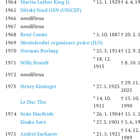
1964
Martin Luther King Jr.
* 15. 1. 1929
† 4. 4. 1
1965
Dětský fond OSN (UNICEF)
1966
neudělena
1967
neudělena
1968
René Cassin
* 5. 10. 1887
† 20. 2.
1969
Mezinárodní organizace práce (ILO)
1970
Norman Borlaug
* 25. 3. 1914
† 12. 9.
* 18. 12.
1971
Willy Brandt
† 8. 10.
1913
1972
neudělena
† 29. 11.
1973
Henry Kissinger
* 27. 5. 1923
2023
* 14. 10.
† 13. 10.
Le Duc Tho
1911
1990
1974
Seán MacBride
* 26. 1. 1904
† 15. 1.
Eisaku Sató
* 27. 3. 1901
† 3. 6. 1
† 14. 12.
1975
Andrej Sacharov
* 21. 5. 1921
1989