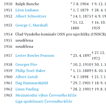
1950
Ralph Bunche
* 7. 8. 1904
† 9. 12.
1951
Léon Jouhaux
* 1. 7. 1879
† 28. 4.
1952
Albert Schweitzer
* 14. 1. 1875
† 4. 9. 1
* 31. 12.
† 16. 10.
1953
George C. Marshall
1880
1959
1954
Úřad Vysokého komisaře OSN pro uprchlíky (UNHCR)
1955
neudělena
1956
neudělena
† 27. 12.
1957
Lester Bowles Pearson
* 23. 4. 1897
1972
1958
Georges Pire
* 10. 2. 1910
† 30. 1.
1959
Philip Noel-Baker
* 1. 11. 1889
† 8. 10.
1960
Albert Lutuli
* 4. 7. 1898
† 21. 7. 
1961
Dag Hammarskjöld
* 29. 7. 1905
† 18. 9.
1962
Linus Pauling
* 28. 2. 1901
† 19. 8.
1963
Mezinárodní výbor Červeného kříže
Liga společností Červeného kříže