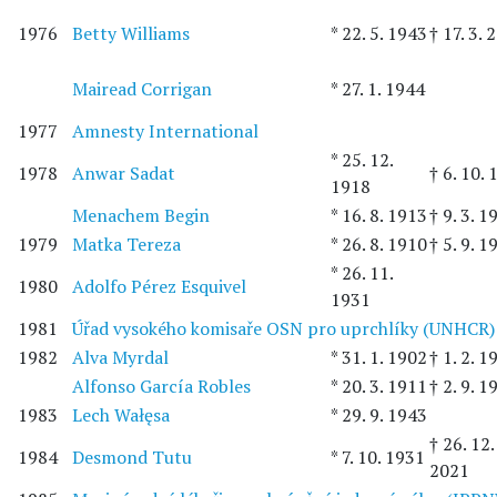
1976
Betty Williams
* 22. 5. 1943
† 17. 3. 
Mairead Corrigan
* 27. 1. 1944
1977
Amnesty International
* 25. 12.
1978
Anwar Sadat
† 6. 10.
1918
Menachem Begin
* 16. 8. 1913
† 9. 3. 1
1979
Matka Tereza
* 26. 8. 1910
† 5. 9. 1
* 26. 11.
1980
Adolfo Pérez Esquivel
1931
1981
Úřad vysokého komisaře OSN pro uprchlíky (UNHCR)
1982
Alva Myrdal
* 31. 1. 1902
† 1. 2. 1
Alfonso García Robles
* 20. 3. 1911
† 2. 9. 1
1983
Lech Wałęsa
* 29. 9. 1943
† 26. 12.
1984
Desmond Tutu
* 7. 10. 1931
2021