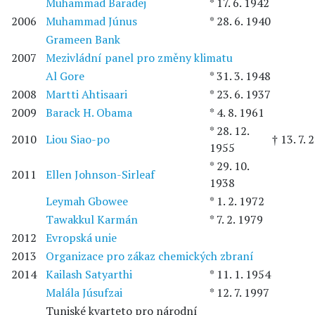
Muhammad Baradej
* 17. 6. 1942
2006
Muhammad Júnus
* 28. 6. 1940
Grameen Bank
2007
Mezivládní panel pro změny klimatu
Al Gore
* 31. 3. 1948
2008
Martti Ahtisaari
* 23. 6. 1937
2009
Barack H. Obama
* 4. 8. 1961
* 28. 12.
2010
Liou Siao-po
† 13. 7. 
1955
* 29. 10.
2011
Ellen Johnson-Sirleaf
1938
Leymah Gbowee
* 1. 2. 1972
Tawakkul Karmán
* 7. 2. 1979
2012
Evropská unie
2013
Organizace pro zákaz chemických zbraní
2014
Kailash Satyarthi
* 11. 1. 1954
Malála Júsufzai
* 12. 7. 1997
Tuniské kvarteto pro národní