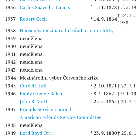
1936
Carlos Saavedra Lamas
* 1. 11. 1878
† 5. 5. 1
† 24. 11.
1937
Robert Cecil
* 14. 9. 1864
1958
1938
Nansenův mezinárodní úřad pro uprchlíky
1939
neudělena
1940
neudělena
1941
neudělena
1942
neudělena
1943
neudělena
1944
Mezinárodní výbor Červeného kříže
1945
Cordell Hull
* 2. 10. 1871
† 23. 7. 
1946
Emily Greene Balch
* 8. 1. 1867
† 9. 1. 1
John R. Mott
* 25. 5. 1865
† 31. 1.
1947
Friends Service Council
American Friends Service Committee
1948
neudělena
1949
Lord Boyd Orr
* 23. 9. 1880
† 25. 6.