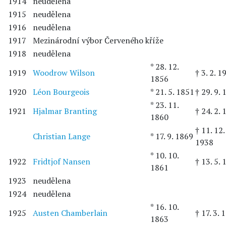
1914
neudělena
1915
neudělena
1916
neudělena
1917
Mezinárodní výbor Červeného kříže
1918
neudělena
* 28. 12.
1919
Woodrow Wilson
† 3. 2. 1
1856
1920
Léon Bourgeois
* 21. 5. 1851
† 29. 9.
* 23. 11.
1921
Hjalmar Branting
† 24. 2.
1860
† 11. 12.
Christian Lange
* 17. 9. 1869
1938
* 10. 10.
1922
Fridtjof Nansen
† 13. 5.
1861
1923
neudělena
1924
neudělena
* 16. 10.
1925
Austen Chamberlain
† 17. 3. 
1863