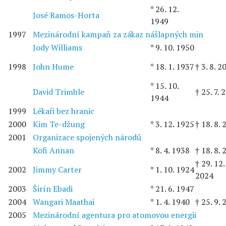
* 26. 12.
José Ramos-Horta
1949
1997
Mezinárodní kampaň za zákaz nášlapných min
Jody Williams
* 9. 10. 1950
1998
John Hume
* 18. 1. 1937
† 3. 8. 2
* 15. 10.
David Trimble
† 25. 7. 
1944
1999
Lékaři bez hranic
2000
Kim Te-džung
* 3. 12. 1925
† 18. 8.
2001
Organizace spojených národů
Kofi Annan
* 8. 4. 1938
† 18. 8.
† 29. 12.
2002
Jimmy Carter
* 1. 10. 1924
2024
2003
Širín Ebadi
* 21. 6. 1947
2004
Wangari Maathai
* 1. 4. 1940
† 25. 9.
2005
Mezinárodní agentura pro atomovou energii