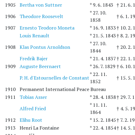
1905
Bertha von Suttner
* 9. 6. 1843
† 21. 6.
* 27. 10.
1906
Theodore Roosevelt
† 6. 1. 1
1858
1907
Ernesto Teodoro Moneta
* 16. 9. 1833
† 10. 2.
Louis Renault
* 21. 5. 1843
† 8. 2. 1
* 27. 10.
1908
Klas Pontus Arnoldson
† 20. 2.
1844
Fredrik Bajer
* 21. 4. 1837
† 22. 1.
1909
Auguste Beernaert
* 26. 7. 1829
† 6. 10.
* 22. 11.
P. H. d'Estournelles de Constant
† 15. 5.
1852
1910
Permanent International Peace Bureau
1911
Tobias Asser
* 28. 4. 1838
† 29. 7. 
* 11. 11.
Alfred Fried
† 4. 5. 1
1864
1912
Elihu Root
* 15. 2. 1845
† 7. 2. 1
1913
Henri La Fontaine
* 22. 4. 1854
† 14. 5.