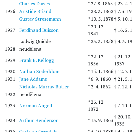
Charles Dawes
* 27. 8. 1865
† 23. 4.
1926
Aristide Briand
* 28. 3. 1862
† 7. 3. 1
Gustav Stresemann
* 10. 5. 1878
† 3. 10.
* 20. 12.
1927
Ferdinand Buisson
† 16. 2.
1841
Ludwig Quidde
* 23. 3. 1858
† 4. 3. 1
1928
neudělena
* 22. 12.
† 21. 12.
1929
Frank B. Kellogg
1856
1937
1930
Nathan Söderblom
* 15. 1. 1866
† 12. 7. 
1931
Jane Addams
* 6. 9. 1860
† 21. 5.
Nicholas Murray Butler
* 2. 4. 1862
† 7. 12. 
1932
neudělena
* 26. 12.
1933
Norman Angell
† 7. 10. 
1872
† 20. 10.
1934
Arthur Henderson
* 13. 9. 1863
1935
1935
Carl von Ossietzky
* 3. 10. 1889
† 4. 5. 1