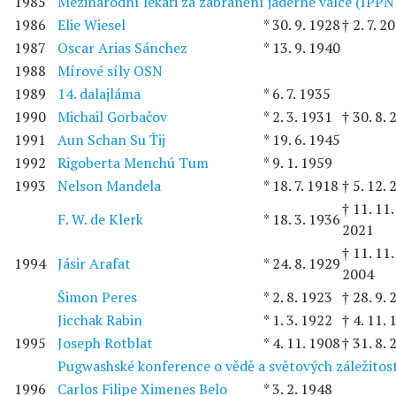
1985
Mezinárodní lékaři za zabránění jaderné válce (IPP
1986
Elie Wiesel
* 30. 9. 1928
† 2. 7. 2
1987
Oscar Arias Sánchez
* 13. 9. 1940
1988
Mírové síly OSN
1989
14. dalajláma
* 6. 7. 1935
1990
Michail Gorbačov
* 2. 3. 1931
† 30. 8.
1991
Aun Schan Su Ťij
* 19. 6. 1945
1992
Rigoberta Menchú Tum
* 9. 1. 1959
1993
Nelson Mandela
* 18. 7. 1918
† 5. 12.
† 11. 11.
F. W. de Klerk
* 18. 3. 1936
2021
† 11. 11.
1994
Jásir Arafat
* 24. 8. 1929
2004
Šimon Peres
* 2. 8. 1923
† 28. 9.
Jicchak Rabin
* 1. 3. 1922
† 4. 11.
1995
Joseph Rotblat
* 4. 11. 1908
† 31. 8.
Pugwashské konference o vědě a světových záležitos
1996
Carlos Filipe Ximenes Belo
* 3. 2. 1948