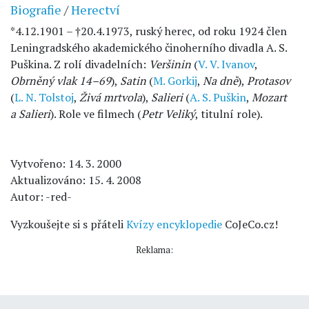
Biografie
/
Herectví
*4.12.1901 – †20.4.1973, ruský herec, od roku 1924 člen
Leningradského akademického činoherního divadla A. S.
Puškina. Z rolí divadelních:
Veršinin
(
V. V. Ivanov
,
Obrněný vlak 14–69
),
Satin
(
M. Gorkij
,
Na dně
),
Protasov
(
L. N. Tolstoj
,
Živá mrtvola
),
Salieri
(
A. S. Puškin
,
Mozart
a Salieri
). Role ve filmech (
Petr Veliký
, titulní role).
Vytvořeno: 14. 3. 2000
Aktualizováno: 15. 4. 2008
Autor: -red-
Vyzkoušejte si s přáteli
Kvízy encyklopedie
CoJeCo.cz!
Reklama: