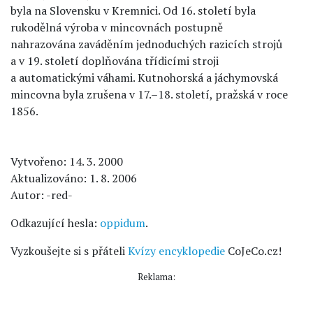
byla na Slovensku v Kremnici. Od 16. století byla
rukodělná výroba v mincovnách postupně
nahrazována zaváděním jednoduchých razicích strojů
a v 19. století doplňována třídicími stroji
a automatickými váhami. Kutnohorská a jáchymovská
mincovna byla zrušena v 17.–18. století, pražská v roce
1856.
Vytvořeno: 14. 3. 2000
Aktualizováno: 1. 8. 2006
Autor: -red-
Odkazující hesla:
oppidum
.
Vyzkoušejte si s přáteli
Kvízy encyklopedie
CoJeCo.cz!
Reklama: