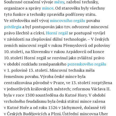
Souhrnné označení vývoje
měny
, ražební techniky,
organizace a správy
mince
. Od starověku byly všechny
tyto funkce a techniky zpravidla podřízeny státu.
Ve středověku měl vývoj
mincovního regálu
povahu
privilegia
a byl postupován jako tzv. odvozené mincovní
právo šlechtě a církvi.
Horní regál
se postupně vyvíjel
v závislosti na zlepšování důlní technologie. – V českých
zemích mincovní regál v rukou Přemyslovců od poloviny
10. století, na Slovensku v rukou Arpádovců od konce
10. století Horní regál se rozvinul jako zvláštní právo
v období rozkladu zeměpanského
pozemkového regálu
v 1. polovině 13. století. Mincovní technika měla
řemeslnou povahu. Výroba české mince byla
centralizována původně v Praze, ve 13. století rozptýlena
v jednotlivých královských městech; reformou Václava II.
byla v roce 1300 soustředěna do Kutné Hory. V období
vrcholného feudalismu byla česká státní mince ražena
v Kutné Hoře a od roku 1526 v Jáchymově, dočasně též
v Českých Budějovicích a Plzni. Ústřední mincovna Uher