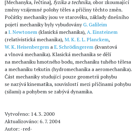
[Mechanyka, řečtina],
fyzika a technika
, obor zkoumající
změny vzájemné polohy těles a příčiny těchto změn.
Počátky mechaniky jsou ve starověku, základy dnešního
pojetí mechaniky byly vybudovány
G. Galileim
a
I. Newtonem
(klasická mechanika),
A. Einsteinem
(relativistická mechanika),
M. K. E. L. Planckem
,
W. K. Heisenbergem
a
E. Schrödingerem
(kvantová
a vlnová mechanika). Klasická mechanika se dělí
na mechaniku hmotného bodu, mechaniku tuhého tělesa
a mechaniku tekutin (hydromechanika a aeromechanika).
Část mechaniky studující pouze geometrii pohybu
se nazývá kinematika, souvislostí mezi příčinami pohybu
(silami) a pohybem se zabývá dynamika.
Vytvořeno: 14. 3. 2000
Aktualizováno: 6. 7. 2004
Autor: -red-