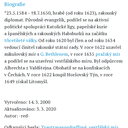
Biografie
*23.5.1584 – †8.7.1650, hrabě (od roku 1623), rakouský
diplomat. Původně evangelík, podílel se na aktivní
politické spolupráci Katolické ligy, papežské kurie
a španělských a rakouských Habsburků na začátku
třicetileté války
. Od roku 1620 byl člen a od roku 1634
vedoucí činitel rakouské státní rady. V roce 1622 uzavřel
mikulovský mír s
G. Bethlenem
, v roce 1635
pražský mír
a podílel se na uzavření vestfálského míru. Byl odpůrcem
Albrechta z Valdštejna. Obohatil se na konfiskacích
v Čechách. V roce 1622 koupil Horšovský Týn, v roce
1649 získal Litomyšl.
Vytvořeno: 14. 3. 2000
Aktualizováno: 3. 3. 2020
Autor: -red-
Odkazující hesla:
Trauttmannsdorffové
,
vestfálský mír
.