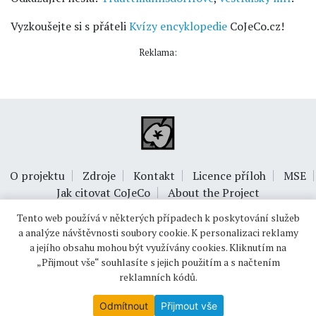
Vyzkoušejte si s přáteli
Kvízy encyklopedie
CoJeCo.cz!
Reklama:
O projektu
Zdroje
Kontakt
Licence příloh
MSE
Jak citovat CoJeCo
About the Project
Tento web používá v některých případech k poskytování služeb
a analýze návštěvnosti soubory cookie. K personalizaci reklamy
a jejího obsahu mohou být využívány cookies. Kliknutím na
„Přijmout vše“ souhlasíte s jejich použitím a s načtením
reklamních kódů.
© 1999-2026
OPTIMUS s.r.o.
Odmítnout
Přijmout vše