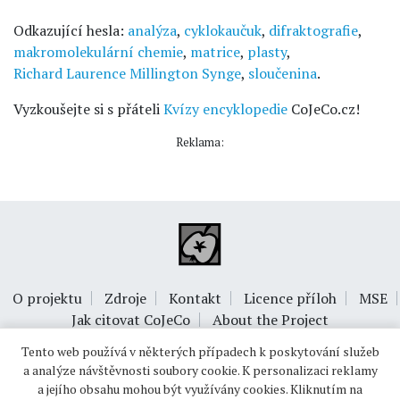
Odkazující hesla:
analýza
,
cyklokaučuk
,
difraktografie
,
makromolekulární chemie
,
matrice
,
plasty
,
Richard Laurence Millington Synge
,
sloučenina
.
Vyzkoušejte si s přáteli
Kvízy encyklopedie
CoJeCo.cz!
Reklama:
O projektu
Zdroje
Kontakt
Licence příloh
MSE
Jak citovat CoJeCo
About the Project
Tento web používá v některých případech k poskytování služeb
a analýze návštěvnosti soubory cookie. K personalizaci reklamy
a jejího obsahu mohou být využívány cookies. Kliknutím na