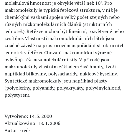
4
molekulová hmotnost je obvykle větší než 10
. Pro
makromolekuly je typická řetězová struktura, v níž je
chemickými vazbami spojen velký počet stejných nebo
různých nízkomolekulárních článků (strukturních
jednotek). Řetězce mohou být lineární, rozvětvené nebo
zesítěné. Vlastnosti makromolekulárních látek jsou
značně závislé na prostorovém uspořádání strukturních
jednotek v řetězci. Chování makromolekul výrazně
ovlivňují též mezimolekulární síly. V přírodě jsou
makromolekuly vlastním základem živé hmoty, tvoří
například bílkoviny, polysacharidy, nukleové kyseliny.
Syntetické makromolekuly jsou například plasty
(polyolefiny, polyamidy, polyakryláty, polyvinylchlorid,
polystyren).
Vytvořeno: 14. 3. 2000
Aktualizováno: 18. 1. 2006
Autor: -red-