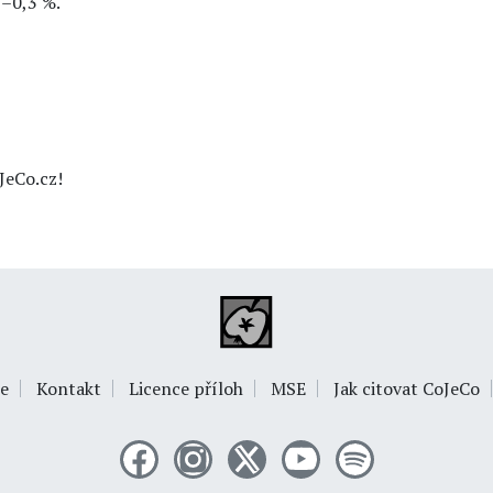
1–0,3 %.
JeCo.cz!
e
Kontakt
Licence příloh
MSE
Jak citovat CoJeCo