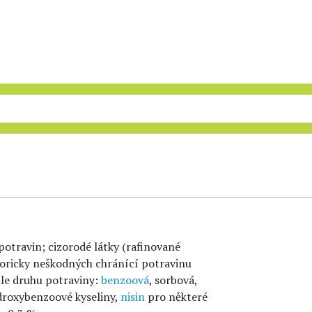
potravin; cizorodé látky (rafinované
zoricky neškodných chránící potravinu
le druhu potraviny:
benzoová
, sorbová,
droxybenzoové kyseliny,
nisin
pro některé