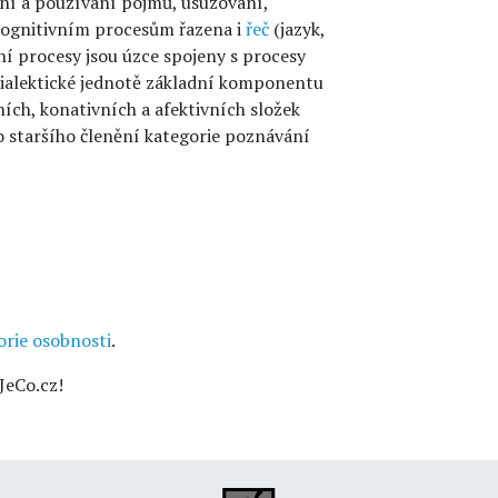
ní a používání pojmů, usuzování,
 kognitivním procesům řazena i
řeč
(jazyk,
vní procesy jsou úzce spojeny s procesy
 dialektické jednotě základní komponentu
ních, konativních a afektivních složek
o staršího členění kategorie poznávání
orie osobnosti
.
JeCo.cz!