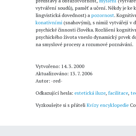
představy a obrazotvornost,
myšlení
(vytváře
vytváření soudů), paměť a učení. Někdy je ke
lingvistická dovednost) a
pozornost
. Kogniti
konativními
(snahovými), s nimiž vytvářejí v
psychické činnosti člověka. Rozlišení kognitiv
psychického života vneslo dynamický prvek d
na smyslové procesy a rozumové poznávání.
Vytvořeno: 14. 3. 2000
Aktualizováno: 13. 7. 2006
Autor: -red-
Odkazující hesla:
estetická iluze
,
facilitace
,
te
Vyzkoušejte si s přáteli
Kvízy encyklopedie
Co