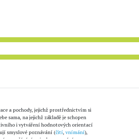
ace a pochody, jejichž prostřednictvím si
sebe sama, na jejichž základě je schopen
ktivního i vytváření hodnotových orientací
ují smyslové poznávání (
čití
,
vnímání
),