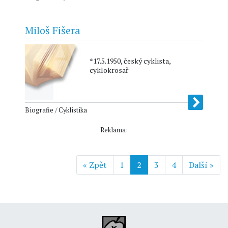
Miloš Fišera
*17.5.1950, český cyklista,
cyklokrosař
Biografie / Cyklistika
Reklama:
« Zpět
1
2
3
4
Další »