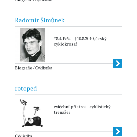
Radomír Šimůnek
*8.4.1962 – †10.8.2010, český
cyklokrosař
Biografie / Cyklistika
rotoped
cvičební přístroj – cyklistický
trenažer
Cyklistika