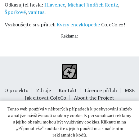
Odkazující hesla:
Hlavenec
,
Michael Jindřich Rentz
,
Šporkové
,
vanitas
.
Vyzkoušejte si s přáteli
Kvízy encyklopedie
CoJeCo.cz!
Reklama:
O projektu
Zdroje
Kontakt
Licence příloh
MSE
Jak citovat CoJeCo
About the Project
Tento web používá v některých případech k poskytování služeb
a analýze návštěvnosti soubory cookie. K personalizaci reklamy
a jejího obsahu mohou být využívány cookies. Kliknutím na
„Přijmout vše“ souhlasíte s jejich použitím a s načtením
reklamních kódů.
© 1999-2026
OPTIMUS s.r.o.