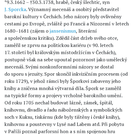
*9.3.1662 – †30.3.1738, hrabě, český šlechtic, syn
J. Sporcka
. Významný mecenáš a osobitý představitel
barokní kultury v Čechách. Jeho názory byly ovlivněny
cestami po Evropě, zvláště po Francii a Nizozemí v letech
1680–1681 (zájem o
jansenismus
, literární
a společenskou kritiku). Zdědil část držeb svého otce,
zaměřil se zprvu na politickou kariéru (v 90. letech
17. století byl královským místodržícím v Čechách),
postupně však na sebe upoutal pozornost jako umělecký
mecenáš. Svými nonkonformními názory se dostal
do sporu s jezuity. Spor skončil inkvizičním procesem (od
roku 1729), v jehož rámci byly Šporkovi zabaveny jeho
knihy a zničena mnohá výtvarná díla. Špork se zaměřil
na typické formy a projevy vrcholně barokního umění.
Od roku 1705 nechal budovat lázně, zámek, špitál,
knihovnu, divadlo a řadu náboženských a symbolických
soch v Kuksu, tiskárnu (kde byly tištěny i české knihy),
knihovnu a poustevny v Lysé nad Labem atd. Při pobytu
v Paříži poznal parforsní hon a s ním spojenou hru