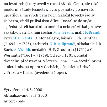
na lesní roh (který uvedl v roce 1681 do Čech), ale také
moderní zásady lesnictví. Tyto poznatky po návratu
uplatňoval na svých panstvích. Založil lovecký řád sv.
Huberta, zřídil puškařskou dílnu. Dostal se do styku
s představiteli barokního umění a některé získal pro své
zakázky: patřili k nim sochař
M. B. Braun
, malíř
P. Brandl
rytci
M. H. Rentz
, D. Montalegre, básník J. Ch. Günther
(*1695 – †1723), architekt
G. B. Alliprandi
, skladatelé J. B.
Bach,
A. Vivaldi
, medailéři H. P. Groskurt (†1751) a Ch.
Wermuth (*1661 – †1739). Od roku 1701 pořádal
divadelní představení, v letech 1724–1734 otevřel první
stálou italskou operu v Čechách, působící střídavě
v Praze a v Kuksu (uvedeno 56 oper).
Vytvořeno: 14. 3. 2000
Aktualizováno: 3. 3. 2020
Autor: -red-