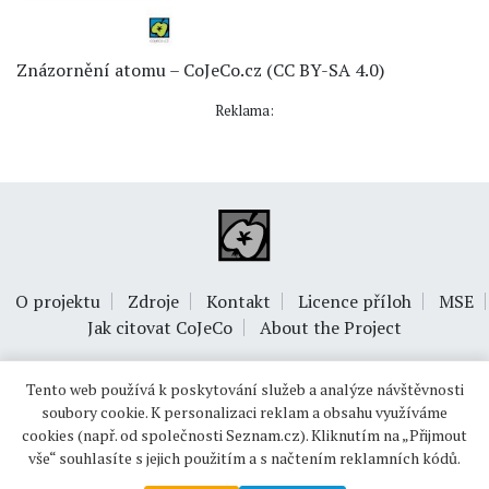
Znázornění atomu – CoJeCo.cz (CC BY-SA 4.0)
Reklama:
O projektu
Zdroje
Kontakt
Licence příloh
MSE
Jak citovat CoJeCo
About the Project
Tento web používá k poskytování služeb a analýze návštěvnosti
soubory cookie. K personalizaci reklam a obsahu využíváme
cookies (např. od společnosti Seznam.cz). Kliknutím na „Přijmout
vše“ souhlasíte s jejich použitím a s načtením reklamních kódů.
© 1999-2026
OPTIMUS s.r.o.