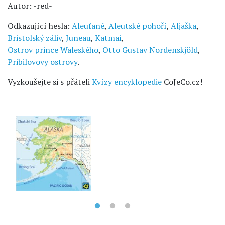
Autor: -red-
Odkazující hesla:
Aleuťané
,
Aleutské pohoří
,
Aljaška
,
Bristolský záliv
,
Juneau
,
Katmai
,
Ostrov prince Waleského
,
Otto Gustav Nordenskjöld
,
Pribilovovy ostrovy
.
Vyzkoušejte si s přáteli
Kvízy encyklopedie
CoJeCo.cz!