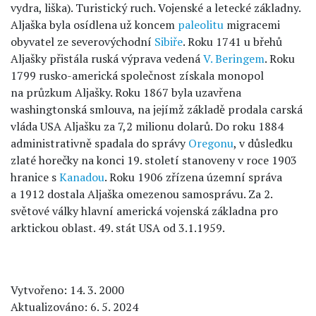
vydra, liška). Turistický ruch. Vojenské a letecké základny.
Aljaška byla osídlena už koncem
paleolitu
migracemi
obyvatel ze severovýchodní
Sibiře
. Roku 1741 u břehů
Aljašky přistála ruská výprava vedená
V. Beringem
. Roku
1799 rusko-americká společnost získala monopol
na průzkum Aljašky. Roku 1867 byla uzavřena
washingtonská smlouva, na jejímž základě prodala carská
vláda USA Aljašku za 7,2 milionu dolarů. Do roku 1884
administrativně spadala do správy
Oregonu
, v důsledku
zlaté horečky na konci 19. století stanoveny v roce 1903
hranice s
Kanadou
. Roku 1906 zřízena územní správa
a 1912 dostala Aljaška omezenou samosprávu. Za 2.
světové války hlavní americká vojenská základna pro
arktickou oblast. 49. stát USA od 3.1.1959.
Vytvořeno: 14. 3. 2000
Aktualizováno: 6. 5. 2024