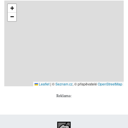
+
−
Leaflet
|
©
Seznam.cz
, © přispěvatelé
OpenStreetMap
Reklama: