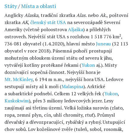
Státy
/
Místa a oblasti
Anglicky
Alaska
, tradiční zkratka
Alas.
nebo
Ak.
, poštovní
zkratka
AK
,
členský stát
USA
na severozápadě Severní
Ameriky (včetně poloostrova
Aljaška
) a přilehlých
2
ostrovech. Největší stát USA s rozlohou 1 518 776 km
,
736 081 obyvatel (1.4.2020), hlavní město
Juneau
(32 113
obyvatel v roce 2018). Pásemná pohoří prostupnjí
mohutným obloukem území státu od severu k jihu,
vytvářejí kotliny protékané řekami (
Yukon
aj.). Místy
doznívající sopečná činnost. Nejvyšší hora je
Mt. McKinley
, 6 194 m n.m., nejvyšší hora USA. Ledovce
sestupují místy až k moři (
Malaspina
). Arktické
a subarktické podnebí. Celkem 12 velkých řek (
Yukon
,
Kuskokwim
), přes 3 miliony ledovcových jezer. Lesy
zaujímají asi třetinu území. Velká ložiska surovin (zlato,
ropa, zemní plyn, cín, uhlí chromity, rtuť). Průmysl
dřevařský a dřevozpracující, rybářský a rybný. Ustupující
chov sobů. Lov kožešinové zvěře (tuleň, sobol, rosomák,