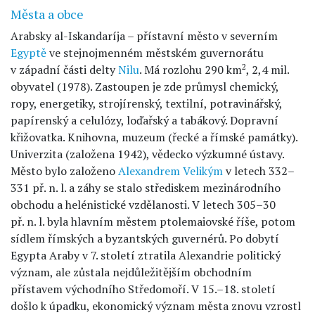
Města a obce
Arabsky al-Iskandaríja – přístavní město v severním
Egyptě
ve stejnojmenném městském guvernorátu
2
v západní části delty
Nilu
. Má rozlohu 290 km
, 2,4 mil.
obyvatel (1978). Zastoupen je zde průmysl chemický,
ropy, energetiky, strojírenský, textilní, potravinářský,
papírenský a celulózy, loďařský a tabákový. Dopravní
křižovatka. Knihovna, muzeum (řecké a římské památky).
Univerzita (založena 1942), vědecko výzkumné ústavy.
Město bylo založeno
Alexandrem Velikým
v letech 332–
331 př. n. l. a záhy se stalo střediskem mezinárodního
obchodu a helénistické vzdělanosti. V letech 305–30
př. n. l. byla hlavním městem ptolemaiovské říše, potom
sídlem římských a byzantských guvernérů. Po dobytí
Egypta Araby v 7. století ztratila Alexandrie politický
význam, ale zůstala nejdůležitějším obchodním
přístavem východního Středomoří. V 15.–18. století
došlo k úpadku, ekonomický význam města znovu vzrostl