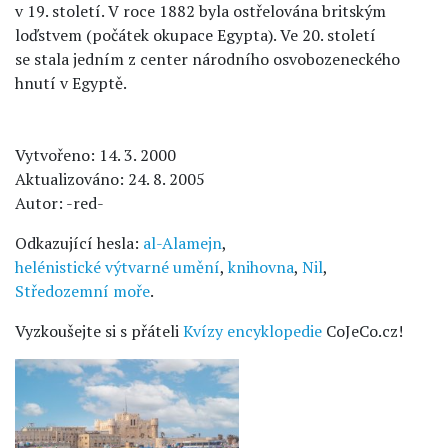
v 19. století. V roce 1882 byla ostřelována britským
loďstvem (počátek okupace Egypta). Ve 20. století
se stala jedním z center národního osvobozeneckého
hnutí v Egyptě.
Vytvořeno: 14. 3. 2000
Aktualizováno: 24. 8. 2005
Autor: -red-
Odkazující hesla:
al-Alamejn
,
helénistické výtvarné umění
,
knihovna
,
Nil
,
Středozemní moře
.
Vyzkoušejte si s přáteli
Kvízy encyklopedie
CoJeCo.cz!