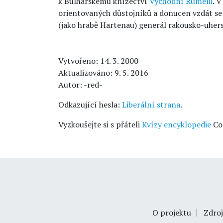
k Bulharskému knížectví
Východní Rumelii
. 
orientovaných důstojníků a donucen vzdát se
(jako hrabě Hartenau) generál rakousko-uher
Vytvořeno: 14. 3. 2000
Aktualizováno: 9. 5. 2016
Autor: -red-
Odkazující hesla:
Liberální strana
.
Vyzkoušejte si s přáteli
Kvízy encyklopedie
Co
O projektu
Zdroj