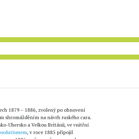
etech 1879 – 1886, zvolený po obnovení
ím shromážděním na návrh ruského cara.
ko-Uhersko a Velkou Británii, ve vnitřní
bsolutismem
, v roce 1885 připojil