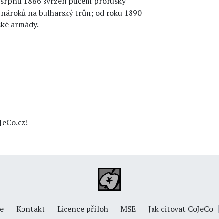
V srpnu 1886 svržen pučem prorusky
 nároků na bulharský trůn; od roku 1890
ské armády.
JeCo.cz!
e
Kontakt
Licence příloh
MSE
Jak citovat CoJeCo