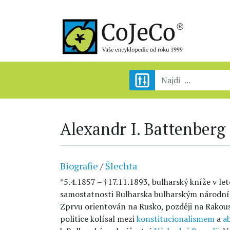
Alexandr I. Battenberg
Biografie
/
Šlechta
*5.4.1857 – †17.11.1893, bulharský kníže v l
samostatnosti Bulharska bulharským národn
Zprvu orientován na Rusko, později na Rakous
politice kolísal mezi
konstitucionalismem
a
a