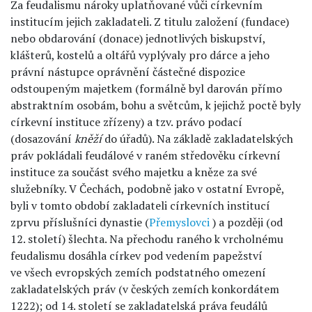
Za feudalismu nároky uplatňované vůči církevním
institucím jejich zakladateli. Z titulu založení (fundace)
nebo obdarování (donace) jednotlivých biskupství,
klášterů, kostelů a oltářů vyplývaly pro dárce a jeho
právní nástupce oprávnění částečné dispozice
odstoupeným majetkem (formálně byl darován přímo
abstraktním osobám, bohu a světcům, k jejichž poctě byly
církevní instituce zřízeny) a tzv. právo podací
(dosazování
kněží
do úřadů). Na základě zakladatelských
práv pokládali feudálové v raném středověku církevní
instituce za součást svého majetku a kněze za své
služebníky. V Čechách, podobně jako v ostatní Evropě,
byli v tomto období zakladateli církevních institucí
zprvu příslušníci dynastie (
Přemyslovci
) a později (od
12. století) šlechta. Na přechodu raného k vrcholnému
feudalismu dosáhla církev pod vedením papežství
ve všech evropských zemích podstatného omezení
zakladatelských práv (v českých zemích konkordátem
1222); od 14. století se zakladatelská práva feudálů