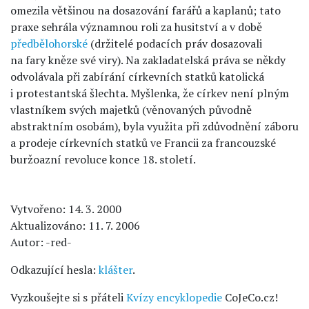
omezila většinou na dosazování farářů a kaplanů; tato
praxe sehrála významnou roli za husitství a v době
předbělohorské
(držitelé podacích práv dosazovali
na fary kněze své viry). Na zakladatelská práva se někdy
odvolávala při zabírání církevních statků katolická
i protestantská šlechta. Myšlenka, že církev není plným
vlastníkem svých majetků (věnovaných původně
abstraktním osobám), byla využita při zdůvodnění záboru
a prodeje církevních statků ve Francii za francouzské
buržoazní revoluce konce 18. století.
Vytvořeno: 14. 3. 2000
Aktualizováno: 11. 7. 2006
Autor: -red-
Odkazující hesla:
klášter
.
Vyzkoušejte si s přáteli
Kvízy encyklopedie
CoJeCo.cz!