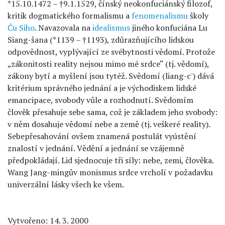
*15.10.1472 – †9.1.1529, čínský neokonfuciánský filozof,
kritik dogmatického formalismu a
fenomenalismu
školy
Ču Siho
. Navazovala na
idealismus
jiného konfuciána Lu
Siang-šana (*1139 – †1193), zdůrazňujícího lidskou
odpovědnost, vyplývající ze svébytnosti vědomí. Protože
„zákonitosti reality nejsou mimo mé srdce“ (tj. vědomí),
zákony bytí a myšlení jsou tytéž. Svědomí (liang-c') dává
kritérium správného jednání a je východiskem lidské
emancipace, svobody vůle a rozhodnutí. Svědomím
člověk přesahuje sebe sama, což je základem jeho svobody:
v něm dosahuje vědomí nebe a země (tj. veškeré reality).
Sebepřesahování ovšem znamená postulát vyústění
znalostí v jednání. Vědění a jednání se vzájemně
předpokládají. Lid sjednocuje tři síly: nebe, zemi, člověka.
Wang Jang-mingův monismus srdce vrcholí v požadavku
univerzální lásky všech ke všem.
Vytvořeno: 14. 3. 2000