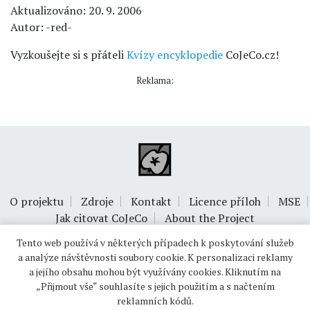
Aktualizováno: 20. 9. 2006
Autor: -red-
Vyzkoušejte si s přáteli
Kvízy encyklopedie
CoJeCo.cz!
Reklama:
O projektu
Zdroje
Kontakt
Licence příloh
MSE
Jak citovat CoJeCo
About the Project
Tento web používá v některých případech k poskytování služeb
a analýze návštěvnosti soubory cookie. K personalizaci reklamy
a jejího obsahu mohou být využívány cookies. Kliknutím na
„Přijmout vše“ souhlasíte s jejich použitím a s načtením
reklamních kódů.
© 1999-2026
OPTIMUS s.r.o.