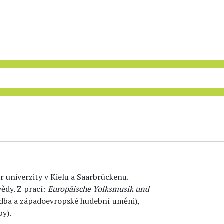
 univerzity v Kielu a Saarbrückenu.
ědy. Z prací:
Europäische Yolksmusik und
udba a západoevropské hudební uměni),
by).