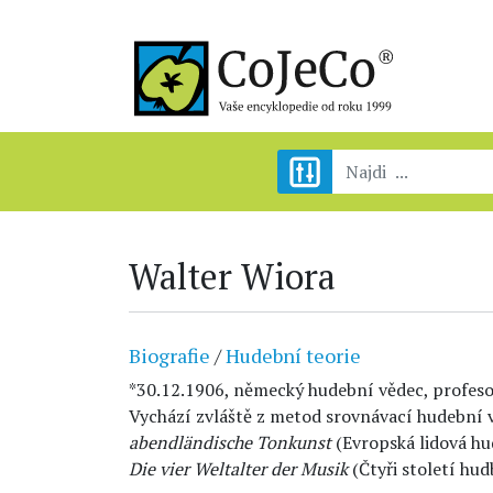
Walter Wiora
Biografie
/
Hudební teorie
*30.12.1906, německý hudební vědec, profesor
Vychází zvláště z metod srovnávací hudební v
abendländische Tonkunst
(Evropská lidová h
Die vier Weltalter der Musik
(Čtyři století hud