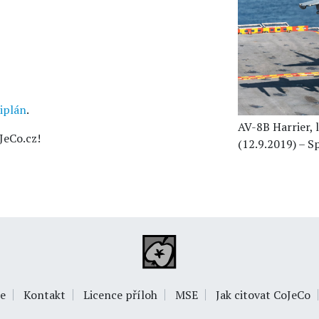
iplán
.
AV-8B Harrier, l
JeCo.cz!
(12.9.2019) – S
e
Kontakt
Licence příloh
MSE
Jak citovat CoJeCo