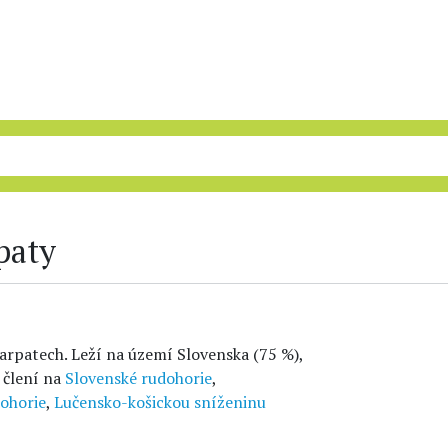
paty
rpatech. Leží na území Slovenska (75 %),
 člení na
Slovenské rudohorie
,
dohorie
,
Lučensko-košickou sníženinu