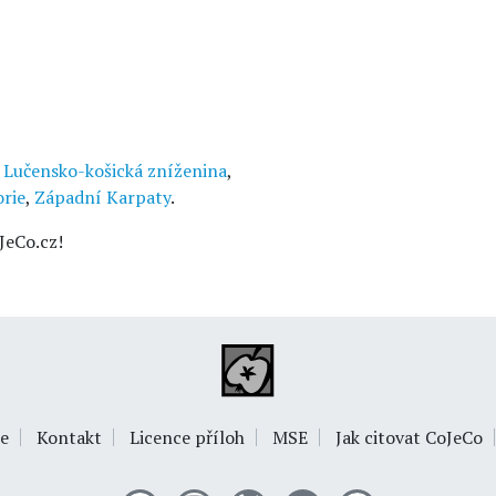
,
Lučensko-košická zníženina
,
orie
,
Západní Karpaty
.
JeCo.cz!
e
Kontakt
Licence příloh
MSE
Jak citovat CoJeCo