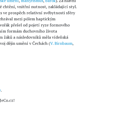
ské umění
,
manýrismus
,
barok
). Za hlavní
 chtění, vnitřní nutnost, zakládající styl.
ve prospěch relativní svébytnosti sféry
dehrával mezi pólem haptickým
Dvořák přešel od pojetí ryze formového
atním formám duchovního života
vím žáků a následovníků měla vídeňská
oj dějin umění v Čechách (
V. Birnbaum
,
e
.
JeCo.cz!