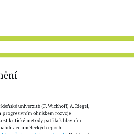
mění
ídeňské univerzitě (F. Wickhoff, A. Riegel,
ným progresivním ohniskem rozvoje
ost kritické metody patřila k hlavním
ehabilitace uměleckých epoch