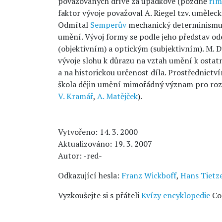
považovaných dříve za úpadkové (pozdně
řím
faktor vývoje považoval A. Riegel tzv. umělecké
Odmítal
Semperův
mechanický determinismus 
umění. Vývoj formy se podle jeho představ o
(objektivním) a optickým (subjektivním). M. 
vývoje slohu k důrazu na vztah umění k ost
a na historickou určenost díla. Prostřednict
škola dějin umění mimořádný význam pro rozv
V. Kramář
,
A. Matějček
).
Vytvořeno: 14. 3. 2000
Aktualizováno: 19. 3. 2007
Autor: -red-
Odkazující hesla:
Franz Wickboff
,
Hans Tietz
Vyzkoušejte si s přáteli
Kvízy encyklopedie
Co