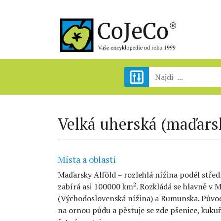
Velká uherská (maďars
Místa a oblasti
Maďarsky Alföld – rozlehlá nížina podél stře
2
zabírá asi 100000 km
. Rozkládá se hlavně v 
(Východoslovenská nížina) a Rumunska. Půvo
na ornou půdu a pěstuje se zde pšenice, kukuři