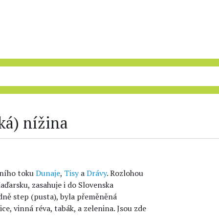
ká) nížina
dního toku
Dunaje
,
Tisy
a
Drávy
. Rozlohou
Maďarsku, zasahuje i do Slovenska
dně step (pusta), byla přeměněná
ce, vinná réva, tabák, a zelenina. Jsou zde