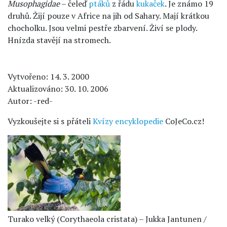
Musophagidae
– čeleď
ptáků
z řádu
kukaček
. Je známo 19
druhů. Žijí pouze v Africe na jih od Sahary. Mají krátkou
chocholku. Jsou velmi pestře zbarvení. Živí se plody.
Hnízda stavějí na stromech.
Vytvořeno: 14. 3. 2000
Aktualizováno: 30. 10. 2006
Autor: -red-
Vyzkoušejte si s přáteli
Kvízy encyklopedie
CoJeCo.cz!
Turako velký (Corythaeola cristata) – Jukka Jantunen /