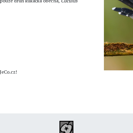
e pouze druh kukačka obecná,
Cuculus
JeCo.cz!