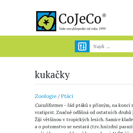
kukačky
Zoologie
/
Ptáci
Cuculiformes
– řád ptáků s přímým, na konci
vratiprst. Značně odlišná od ostatních druhů 
Žijí většinou v tropických lesích. Samice klad
a o potomstvo se nestará (tzv. hnízdní parazi