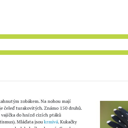
 zahnutým zobákem. Na nohou mají
je čeleď turakovitých. Známo 150 druhů.
e vajíčka do hnízd cizích ptáků
tismus). Mláďata jsou
krmivá
. Kukačky