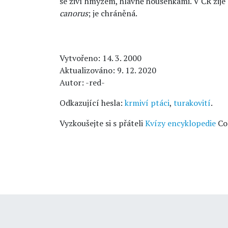
se živí hmyzem, hlavně housenkami. V ČR žij
canorus
; je chráněná.
Vytvořeno: 14. 3. 2000
Aktualizováno: 9. 12. 2020
Autor: -red-
Odkazující hesla:
krmiví ptáci
,
turakovití
.
Vyzkoušejte si s přáteli
Kvízy encyklopedie
Co