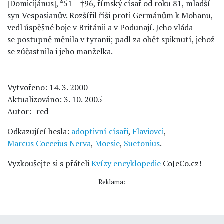
[Domicijánus], *51 – †96, římský císař od roku 81, mladší
syn Vespasianův. Rozšířil říši proti Germánům k Mohanu,
vedl úspěšné boje v Británii a v Podunají. Jeho vláda
se postupně měnila v tyranii; padl za obět spiknutí, jehož
se zúčastnila i jeho manželka.
Vytvořeno: 14. 3. 2000
Aktualizováno: 3. 10. 2005
Autor: -red-
Odkazující hesla:
adoptivní císaři
,
Flaviovci
,
Marcus Cocceius Nerva
,
Moesie
,
Suetonius
.
Vyzkoušejte si s přáteli
Kvízy encyklopedie
CoJeCo.cz!
Reklama: