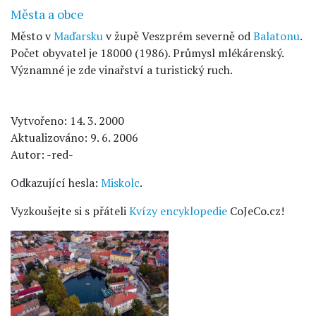
Města a obce
Město v
Maďarsku
v župě Veszprém severně od
Balatonu
.
Počet obyvatel je 18000 (1986). Průmysl mlékárenský.
Významné je zde vinařství a turistický ruch.
Vytvořeno: 14. 3. 2000
Aktualizováno: 9. 6. 2006
Autor: -red-
Odkazující hesla:
Miskolc
.
Vyzkoušejte si s přáteli
Kvízy encyklopedie
CoJeCo.cz!