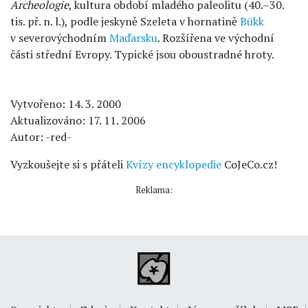
Archeologie
, kultura období mladého paleolitu (40.–30.
tis. př. n. l.), podle jeskyně Szeleta v hornatině
Bükk
v severovýchodním
Maďarsku
. Rozšířena ve východní
části střední Evropy. Typické jsou oboustradné hroty.
Vytvořeno: 14. 3. 2000
Aktualizováno: 17. 11. 2006
Autor: -red-
Vyzkoušejte si s přáteli
Kvízy encyklopedie
CoJeCo.cz!
Reklama: