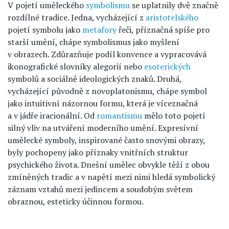
V pojetí uměleckého
symbolismu
se uplatnily dvě značně
rozdílné tradice. Jedna, vycházející z
aristotelského
pojetí symbolu jako
metafory
řeči, příznačná spíše pro
starší umění, chápe symbolismus jako myšlení
v obrazech. Zdůrazňuje podíl konvence a vypracovává
ikonografické slovníky alegorií nebo
esoterických
symbolů a sociálně ideologických znaků. Druhá,
vycházející původně z novoplatonismu, chápe symbol
jako intuitivní názornou formu, která je víceznačná
a v jádře iracionální. Od
romantismu
mělo toto pojetí
silný vliv na utváření moderního umění. Expresívní
umělecké symboly, inspirované často snovými obrazy,
byly pochopeny jako příznaky vnitřních struktur
psychického života. Dnešní umělec obvykle těží z obou
zmíněných tradic a v napětí mezi nimi hledá symbolický
záznam vztahů mezi jedincem a soudobým světem
obraznou, esteticky účinnou formou.