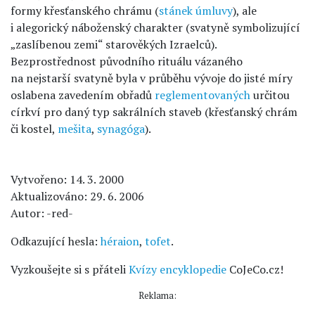
formy křesťanského chrámu (
stánek úmluvy
), ale
i alegorický náboženský charakter (svatyně symbolizující
„zaslíbenou zemi“ starověkých Izraelců).
Bezprostřednost původního rituálu vázaného
na nejstarší svatyně byla v průběhu vývoje do jisté míry
oslabena zavedením obřadů
reglementovaných
určitou
církví pro daný typ sakrálních staveb (křesťanský chrám
či kostel,
mešita
,
synagóga
).
Vytvořeno: 14. 3. 2000
Aktualizováno: 29. 6. 2006
Autor: -red-
Odkazující hesla:
héraion
,
tofet
.
Vyzkoušejte si s přáteli
Kvízy encyklopedie
CoJeCo.cz!
Reklama: