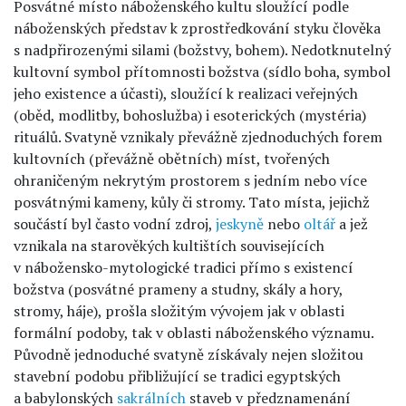
Posvátné místo náboženského kultu sloužící podle
náboženských představ k zprostředkování styku člověka
s nadpřirozenými silami (božstvy, bohem). Nedotknutelný
kultovní symbol přítomnosti božstva (sídlo boha, symbol
jeho existence a účasti), sloužící k realizaci veřejných
(oběd, modlitby, bohoslužba) i esoterických (mystéria)
rituálů. Svatyně vznikaly převážně zjednoduchých forem
kultovních (převážně obětních) míst, tvořených
ohraničeným nekrytým prostorem s jedním nebo více
posvátnými kameny, kůly či stromy. Tato místa, jejichž
součástí byl často vodní zdroj,
jeskyně
nebo
oltář
a jež
vznikala na starověkých kultištích souvisejících
v nábožensko-mytologické tradici přímo s existencí
božstva (posvátné prameny a studny, skály a hory,
stromy, háje), prošla složitým vývojem jak v oblasti
formální podoby, tak v oblasti náboženského významu.
Původně jednoduché svatyně získávaly nejen složitou
stavební podobu přibližující se tradici egyptských
a babylonských
sakrálních
staveb v předznamenání