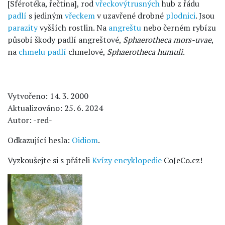
[Sférotéka, řečtina], rod
vřeckovýtrusných
hub z řádu
padlí
s jediným
vřeckem
v uzavřené drobné
plodnici
. Jsou
parazity
vyšších rostlin. Na
angreštu
nebo černém rybízu
působí škody padlí angreštové,
Sphaerotheca mors-uvae
,
na
chmelu
padlí
chmelové,
Sphaerotheca humuli
.
Vytvořeno: 14. 3. 2000
Aktualizováno: 25. 6. 2024
Autor: -red-
Odkazující hesla:
Oidiom
.
Vyzkoušejte si s přáteli
Kvízy encyklopedie
CoJeCo.cz!