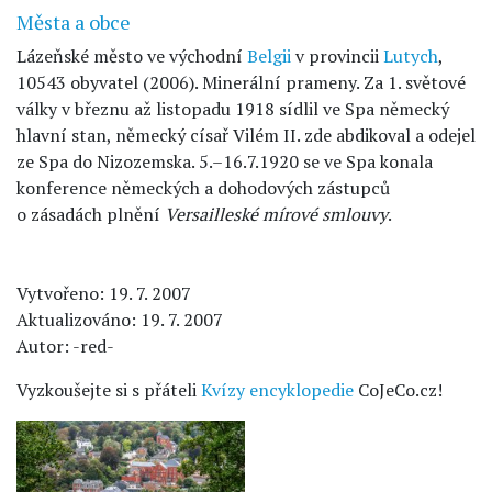
Města a obce
Lázeňské město ve východní
Belgii
v provincii
Lutych
,
10543 obyvatel (2006). Minerální prameny. Za 1. světové
války v březnu až listopadu 1918 sídlil ve Spa německý
hlavní stan, německý císař Vilém II. zde abdikoval a odejel
ze Spa do Nizozemska. 5.–16.7.1920 se ve Spa konala
konference německých a dohodových zástupců
o zásadách plnění
Versailleské mírové smlouvy
.
Vytvořeno: 19. 7. 2007
Aktualizováno: 19. 7. 2007
Autor: -red-
Vyzkoušejte si s přáteli
Kvízy encyklopedie
CoJeCo.cz!