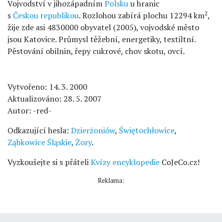
Vojvodství v jihozápadním
Polsku
u hranic
2
s
Českou republikou
. Rozlohou zabírá plochu 12294 km
,
žije zde asi 4830000 obyvatel (2005), vojvodské město
jsou Katovice. Průmysl těžební, energetiky, textiltní.
Pěstování obilnin, řepy cukrové, chov skotu, ovcí.
Vytvořeno: 14. 3. 2000
Aktualizováno: 28. 5. 2007
Autor: -red-
Odkazující hesla:
Dzierżoniów
,
Świętochłowice
,
Ząbkowice Śląskie
,
Żory
.
Vyzkoušejte si s přáteli
Kvízy encyklopedie
CoJeCo.cz!
Reklama: