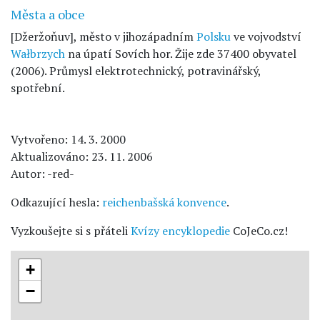
Města a obce
[Džeržoňuv], město v jihozápadním
Polsku
ve vojvodství
Wałbrzych
na úpatí Sovích hor. Žije zde 37400 obyvatel
(2006). Průmysl elektrotechnický, potravinářský,
spotřební.
Vytvořeno: 14. 3. 2000
Aktualizováno: 23. 11. 2006
Autor: -red-
Odkazující hesla:
reichenbašská konvence
.
Vyzkoušejte si s přáteli
Kvízy encyklopedie
CoJeCo.cz!
+
−