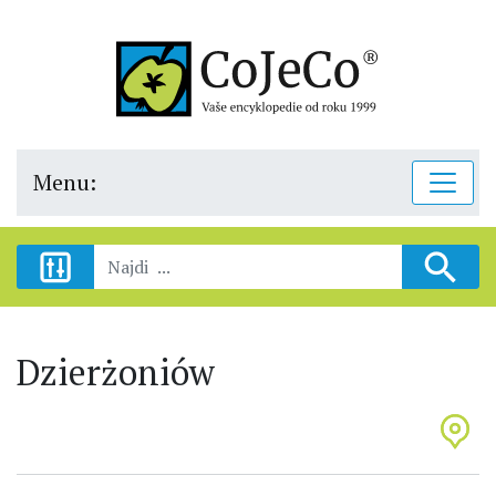
Menu:
Dzierżoniów