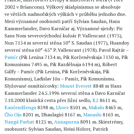
2002 v Brianconu). Výškový skialpinismus se absolvuje
ve větších nadmořských výškách v průběhu jednoho dne.
Mezi významné osobnosti patří Sylvian Saudan, Hans
Kammerlander, Davo Karničar aj. Významné sjezdy: Pic
Sans Nom severovýchodní kuloár P. Vallencant (1975),
Nun 7154 m severní stěna 50° S. Saudan (1977), Huandoy
severní stěna 60°-65° P. Vallencant (1978). Pavol Rajtár –
Pamír
(Pik Lenina 7134 m, Pik Korženěvskaja 7130 m, Pik
Komunismu 7495 m, Pik Razdělnaja 6194 m), Róbert
Gálfy – Pamír (Pik Lenina, Pik Korženěvskaja, Pik
Komunismu), Ladislav Jón – Pamír, Pik Komunismu.
Slyžované osmitisícovky:
Mount Everest
8848 m Hans
Kammerlander 24.5.1996 severní stěna a Davo Karničar
7.10.2000 klasická cesta přes Jižní sedlo,
K2
8611 m,
Kančendženga
8598 m,
Lhoce
8501 m,
Makalu
8463 m,
Čho Oju
8201 m, Dhaulagiri 8167 m,
Manaslu
8163 m,
Nangá Parbat
8125 m,
Annapurna
8091 m. Skiextrémy,
osobnosti: Sylvian Saudan, Heini Holzer, Patrick