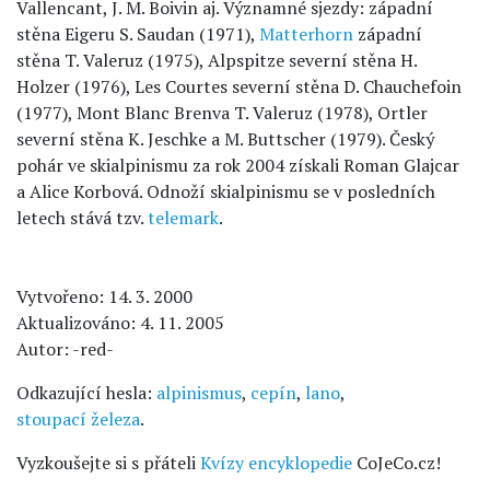
Vallencant, J. M. Boivin aj. Významné sjezdy: západní
stěna Eigeru S. Saudan (1971),
Matterhorn
západní
stěna T. Valeruz (1975), Alpspitze severní stěna H.
Holzer (1976), Les Courtes severní stěna D. Chauchefoin
(1977), Mont Blanc Brenva T. Valeruz (1978), Ortler
severní stěna K. Jeschke a M. Buttscher (1979). Český
pohár ve skialpinismu za rok 2004 získali Roman Glajcar
a Alice Korbová. Odnoží skialpinismu se v posledních
letech stává tzv.
telemark
.
Vytvořeno: 14. 3. 2000
Aktualizováno: 4. 11. 2005
Autor: -red-
Odkazující hesla:
alpinismus
,
cepín
,
lano
,
stoupací železa
.
Vyzkoušejte si s přáteli
Kvízy encyklopedie
CoJeCo.cz!