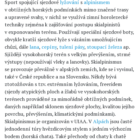
Sport spojující sjezdové
lyžování
s
alpinismem
v obtížných horských podmínkách mimo značené trasy
a upravené svahy, v nichž se využívá zimní horolezecké
techniky zejména k zajišťování postupu skialpinistů
v exponovaném terénu. Používají speciální sjezdové boty,
obvykle kratší sjezdové lyže s vázáním umožňujícím
chůzi, dále
lana
,
cepíny
,
tulení pásy
,
stoupací železa
ap.
Sjíždějí vysokohorský terén s velkým převýšením, strmé
výstupy (nepoužívají vleky a lanovky). Skialpinismus
se provozuje převážně v alpských zemích, kde se i vyvinul,
také v České republice a na Slovensku. Někdy bývá
ztotožňován s tzv. extrémním lyžováním, freeridem
(sjezdy atypických ploch a žlabů ve vysokohorských
terénech prováděné za mimořádně obtížných podmínek,
daných například sklonem sjezdové plochy, kvalitou jejího
povrchu, převýšením, klimatickými podmínkami).
Skialpinismus je organizován v UIAA. V
Alpách
jsou časté
jednodenní túry hvězdicovým stylem s jedním výchozím
bodem (horská chata). Také přechody od chaty k chatě