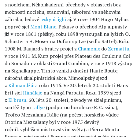
s noclehem. Několikadenní přechody v oblastech bez
možnosti noclehu, stanování, táboření ve sněhovém
záhrabu, ledové
jeskyni
,
iglú
aj. V roce 1904 Hugo Mylius
poprvé sjel
Mont Blanc
. Pokusy o přechod Alp alpinisty
již v roce 1861 (pěšky), roku 1898 vystoupali na lyžích O.
Schuster a H. Moser na Dufourspitze (sedlo Sattel). Roku
1908 M. Baujard s bratry projel z
Chamonix
do
Zermattu
,
v roce 1911 M. Kurz projel přes Plateau des Couloir a Col
du Somadon v oblasti Grand Combinu, v roce 1918 výstup
na Signalkuppe. Tímto vznikla dnešní Haute Route,
náročná skialpinistická akce. Mimoalpský sjezd
z
Kilimandžára
roku 1916. Ve 30. letech 20. století Hans
Ertl sjel
Himálaje
na Nangá Parbatu. Roku 1939 sjezd
z
El'brusu
. 60. léta 20. století, závody ve skialpinismu,
soutěž typu
rallye
(podporou horolezce R. Cassina),
Trofeo Mezzalama Itálie (na počest horského vůdce
Otorina Mezzalamy byl v roce 1975 devátý
ročník vyhlášen mistrovstvím světa) a Pierra Menta
Francie, mistrovství Evropy a mistrovství světa (v roce