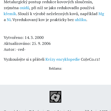
Metalurgický postup redukce kovových sloučenin,
zejména
oxidů
, při níž se jako redukovadlo používá
křemík
. Slouží k výrobě neželezných kovů, například
Mg
a
Ni
. Vyredukovaný kov je prakticky bez
uhlíku
.
Vytvořeno: 14. 3. 2000
Aktualizováno: 25. 9. 2006
Autor: -red-
Vyzkoušejte si s přáteli
Kvízy encyklopedie
CoJeCo.cz!
Reklama: