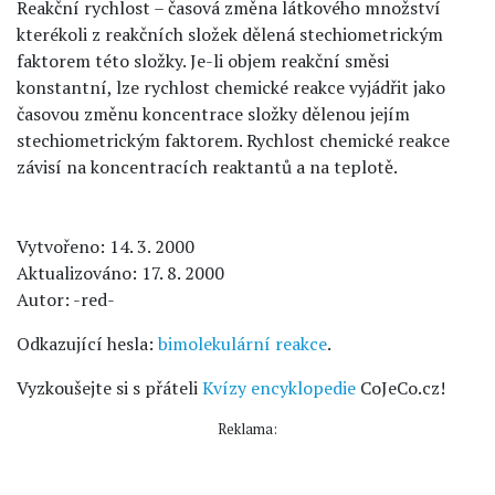
Reakční rychlost – časová změna látkového množství
kterékoli z reakčních složek dělená stechiometrickým
faktorem této složky. Je-li objem reakční směsi
konstantní, lze rychlost chemické reakce vyjádřit jako
časovou změnu koncentrace složky dělenou jejím
stechiometrickým faktorem. Rychlost chemické reakce
závisí na koncentracích reaktantů a na teplotě.
Vytvořeno: 14. 3. 2000
Aktualizováno: 17. 8. 2000
Autor: -red-
Odkazující hesla:
bimolekulární reakce
.
Vyzkoušejte si s přáteli
Kvízy encyklopedie
CoJeCo.cz!
Reklama: