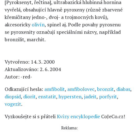
[Pyroksenyt, řečtina], ultrabazická hlubinná hornina
vyvřelá, obsahující hlavně pyroxeny (různě zbarvené
křemičitany jedno-, dvoj- a trojmocných kovů),
akcesoricky
olivín
, spinel aj. Podle povahy pyroxenu
se pyroxenity označují speciálními názvy, například
bronzilit, marchit.
Vytvořeno: 14. 3. 2000
Aktualizováno: 2. 6. 2004
Autor: -red-
Odkazující hesla:
amfibolit
,
amfibolovec
,
bronzit
,
diabas
,
diopsid
,
diorit
,
enstatit
,
hypersten
,
jadeit
,
porfyrit
,
vogezit
.
Vyzkoušejte si s přáteli
Kvízy encyklopedie
CoJeCo.cz!
Reklama: