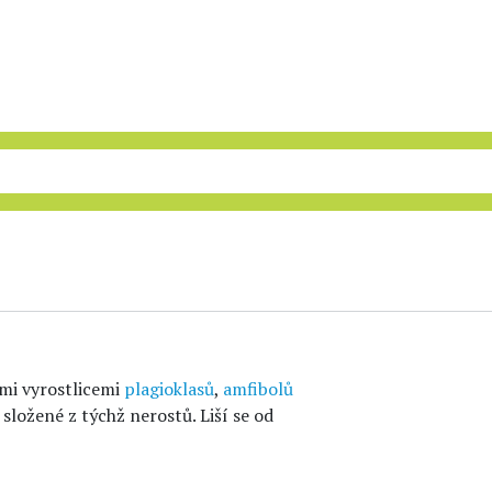
ými vyrostlicemi
plagioklasů
,
amfibolů
ložené z týchž nerostů. Liší se od