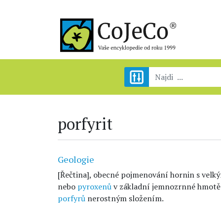
porfyrit
Geologie
[Řečtina], obecné pojmenování hornin s velk
nebo
pyroxenů
v základní jemnozrnné hmotě s
porfyrů
nerostným složením.