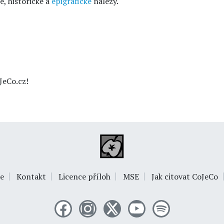
, historické a
epigrafické
nálezy.
JeCo.cz!
e
Kontakt
Licence příloh
MSE
Jak citovat CoJeCo