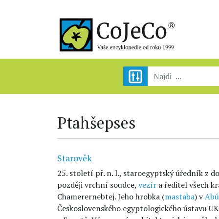
Ptahšepses
Starověk
25. století př. n. l., staroegyptský úředník z 
později vrchní soudce,
vezír
a ředitel všech k
Chamerernebtej. Jeho hrobka (
mastaba
) v
Abú
Československého egyptologického ústavu UK,