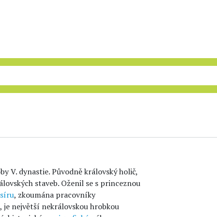
doby V. dynastie. Původně královský holič,
rálovských staveb. Oženil se s princeznou
síru
, zkoumána pracovníky
 je největší nekrálovskou hrobkou