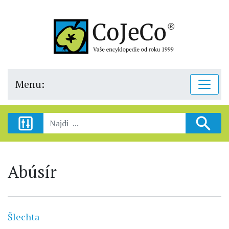
Menu:
Abúsír
Šlechta