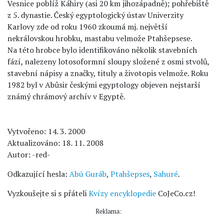
Vesnice poblíž Káhiry (asi 20 km jihozápadně); pohřebiště
z 5. dynastie. Český egyptologický ústav Univerzity
Karlovy zde od roku 1960 zkoumá mj. největší
nekrálovskou hrobku, mastabu velmože Ptahšepsese.
Na této hrobce bylo identifikováno několik stavebních
fází, nalezeny lotosoformní sloupy složené z osmi stvolů,
stavební nápisy a značky, tituly a životopis velmože. Roku
1982 byl v Abůsir českými egyptology objeven nejstarší
známý chrámový archív v Egyptě.
Vytvořeno: 14. 3. 2000
Aktualizováno: 18. 11. 2008
Autor: -red-
Odkazující hesla:
Abú Guráb
,
Ptahšepses
,
Sahuré
.
Vyzkoušejte si s přáteli
Kvízy encyklopedie
CoJeCo.cz!
Reklama: