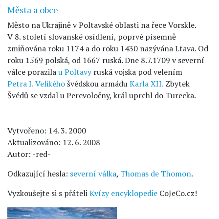
Města a obce
Město na Ukrajině v Poltavské oblasti na řece Vorskle.
V 8. století slovanské osídlení, poprvé písemně
zmiňována roku 1174 a do roku 1430 nazývána Ltava. Od
roku 1569 polská, od 1667 ruská. Dne 8.7.1709 v severní
válce porazila
u Poltavy
ruská vojska pod velením
Petra I. Velikého
švédskou armádu
Karla XII.
Zbytek
Švédů se vzdal u Perevoločny, král uprchl do Turecka.
Vytvořeno: 14. 3. 2000
Aktualizováno: 12. 6. 2008
Autor: -red-
Odkazující hesla:
severní válka
,
Thomas de Thomon
.
Vyzkoušejte si s přáteli
Kvízy encyklopedie
CoJeCo.cz!