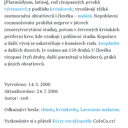
[Plazmódyum, latina], rod cizopasných prvoků
výtrusovců
z podřádu
krvinkovek
; vyvolávají těžká
onemocnění obratlovců i člověka –
malárii
. Nepohlavní
rozmnožování probíhá nejprve v játrech
(exoerytrocytární stadia), potom v červených krvinkách
periferní krve, kde vznikají i pohlavní stadia. Kopulace
a další vývoj se uskutečňuje v komárech rodu
Anopheles
a dalších druzích. Je známo asi 150 druhů. U člověka
cizopasí čtyři druhy, další parazitují u hlodavců, ptáků
a jiných obratlovců.
Vytvořeno: 14. 3. 2000
Aktualizováno: 24. 7. 2006
Autor: -red-
Odkazující hesla:
chinin
,
krvinkovky
,
Laverania malariae
.
Vyzkoušejte si s přáteli
Kvízy encyklopedie
CoJeCo.cz!