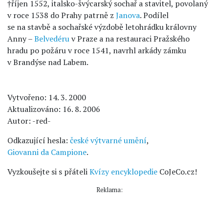
†říjen 1552, italsko-švýcarský sochař a stavitel, povolaný
v roce 1538 do Prahy patrně z
Janova
. Podílel
se na stavbě a sochařské výzdobě letohrádku královny
Anny –
Belvedéru
v Praze a na restauraci Pražského
hradu po požáru v roce 1541, navrhl arkády zámku
v Brandýse nad Labem.
Vytvořeno: 14. 3. 2000
Aktualizováno: 16. 8. 2006
Autor: -red-
Odkazující hesla:
české výtvarné umění
,
Giovanni da Campione
.
Vyzkoušejte si s přáteli
Kvízy encyklopedie
CoJeCo.cz!
Reklama: