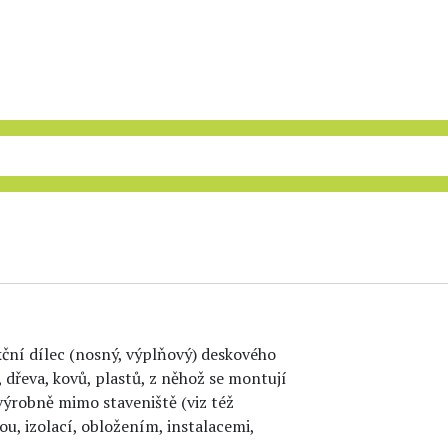
ukční dílec (nosný, výplňový) deskového
 dřeva, kovů, plastů, z něhož se montují
e výrobně mimo staveniště (viz též
ou, izolací, obložením, instalacemi,