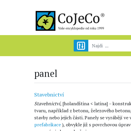
panel
Stavebnictví
Stavebnictví
, [holandština < latina] – konstr
tvaru, například z betonu, železového betonu,
stavby nebo jejich části. Panely se vyrábějí v
prefabrikace
), obvykle již s povrchovou úprav