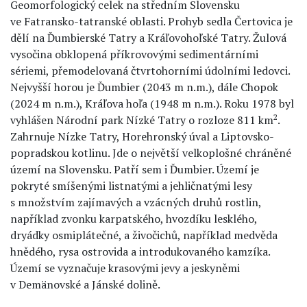
Geomorfologický celek na středním Slovensku
ve Fatransko-tatranské oblasti. Prohyb sedla Čertovica je
dělí na Ďumbierské Tatry a Kráľovohoľské Tatry. Žulová
vysočina obklopená příkrovovými sedimentárními
sériemi, přemodelovaná čtvrtohorními údolními ledovci.
Nejvyšší horou je Ďumbier (2043 m n.m.), dále Chopok
(2024 m n.m.), Kráľova hoľa (1948 m n.m.). Roku 1978 byl
2
vyhlášen Národní park Nízké Tatry o rozloze 811 km
.
Zahrnuje Nízke Tatry, Horehronský úval a Liptovsko-
popradskou kotlinu. Jde o největší velkoplošné chráněné
území na Slovensku. Patří sem i Ďumbier. Území je
pokryté smíšenými listnatými a jehličnatými lesy
s množstvím zajímavých a vzácných druhů rostlin,
například zvonku karpatského, hvozdíku lesklého,
dryádky osmiplátečné, a živočichů, například medvěda
hnědého, rysa ostrovida a introdukovaného kamzíka.
Území se vyznačuje krasovými jevy a jeskyněmi
v Demänovské a Jánské dolině.