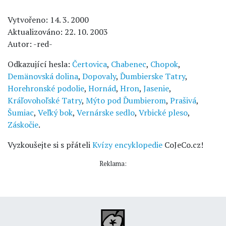
Vytvořeno: 14. 3. 2000
Aktualizováno: 22. 10. 2003
Autor: -red-
Odkazující hesla:
Čertovica
,
Chabenec
,
Chopok
,
Demänovská dolina
,
Dopovaly
,
Ďumbierske Tatry
,
Horehronské podolie
,
Hornád
,
Hron
,
Jasenie
,
Kráľovohoľské Tatry
,
Mýto pod Ďumbierom
,
Prašivá
,
Šumiac
,
Veľký bok
,
Vernárske sedlo
,
Vrbické pleso
,
Záskočie
.
Vyzkoušejte si s přáteli
Kvízy encyklopedie
CoJeCo.cz!
Reklama: