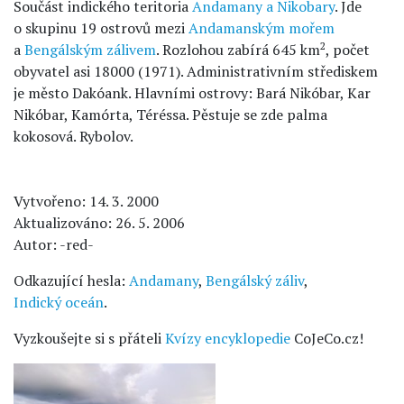
Součást indického teritoria
Andamany a Nikobary
. Jde
o skupinu 19 ostrovů mezi
Andamanským mořem
2
a
Bengálským zálivem
. Rozlohou zabírá 645 km
, počet
obyvatel asi 18000 (1971). Administrativním střediskem
je město Dakóank. Hlavními ostrovy: Bará Nikóbar, Kar
Nikóbar, Kamórta, Téréssa. Pěstuje se zde palma
kokosová. Rybolov.
Vytvořeno: 14. 3. 2000
Aktualizováno: 26. 5. 2006
Autor: -red-
Odkazující hesla:
Andamany
,
Bengálský záliv
,
Indický oceán
.
Vyzkoušejte si s přáteli
Kvízy encyklopedie
CoJeCo.cz!