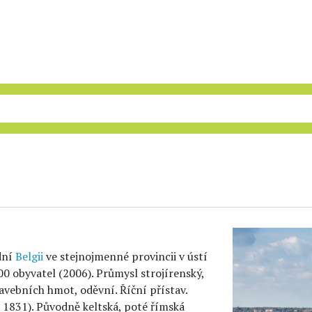
dní
Belgii
ve stejnojmenné provincii v ústí
0 obyvatel (2006). Průmysl strojírenský,
tavebních hmot, oděvní. Říční přístav.
a 1831). Původně keltská, poté římská