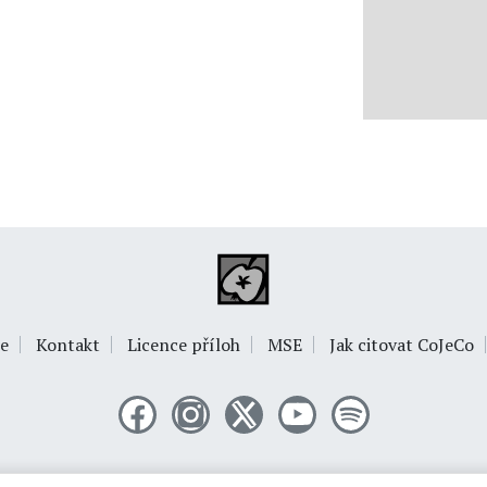
e
Kontakt
Licence příloh
MSE
Jak citovat CoJeCo
© 1999-2026
OPTIMUS s.r.o.