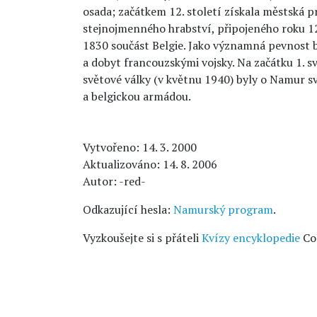
osada; začátkem 12. století získala městská p
stejnojmenného hrabství, připojeného roku 1
1830 součást Belgie. Jako významná pevnost by
a dobyt francouzskými vojsky. Na začátku 1. sv
světové války (v květnu 1940) byly o Namur 
a belgickou armádou.
Vytvořeno: 14. 3. 2000
Aktualizováno: 14. 8. 2006
Autor: -red-
Odkazující hesla:
Namurský program
.
Vyzkoušejte si s přáteli
Kvízy encyklopedie
Co