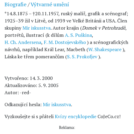
Biografie
/
Výtvarné umění
*14.8.1875 – †20.11.1957, ruský malíř, grafik a scénograf;
1925–39 žil v Litvě, od 1939 ve Velké Británii a USA. Člen
skupiny
Mir iskusstva
. Autor krajin (
Domek v Petrohradě
,
portrétů, ilustrací (k dílům
A. S. Puškina
,
H. Ch. Andersena
,
F. M. Dostojevského
) a scénografických
návrhů, například Král Lear, Macbeth (
W. Shakespeare
),
Láska ke třem pomerančům (
S. S. Prokofjev
).
Vytvořeno: 14. 3. 2000
Aktualizováno: 5. 9. 2005
Autor: -red-
Odkazující hesla:
Mir iskusstva
.
Vyzkoušejte si s přáteli
Kvízy encyklopedie
CoJeCo.cz!
Reklama: