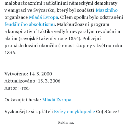
maloburžoazními radikálními německými demokraty
v emigraci ve Švýcarsku, který byl součástí
Mazziniho
organizace
Mladá Evropa
. Cílem spolku bylo odstraněni
feudálního absolutismu
. Maloburžoazní program
a konspirativní taktika vedly k nevyzrálým revolučním
akcím (savojské tažení v roce 1834). Policejní
pronásledování ukončilo činnost skupiny v květnu roku
1836.
Vytvořeno: 14. 3. 2000
Aktualizováno: 15. 3. 2006
Autor: -red-
Odkazující hesla:
Mladá Evropa
.
Vyzkoušejte si s přáteli
Kvízy encyklopedie
CoJeCo.cz!
Reklama: