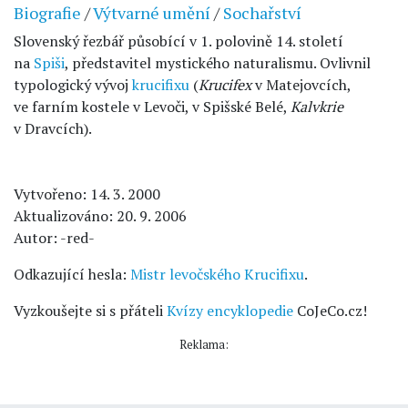
Biografie
/
Výtvarné umění
/
Sochařství
Slovenský řezbář působící v 1. polovině 14. století
na
Spiši
, představitel mystického naturalismu. Ovlivnil
typologický vývoj
krucifixu
(
Krucifex
v Matejovcích,
ve farním kostele v Levoči, v Spišské Belé,
Kalvkrie
v Dravcích).
Vytvořeno: 14. 3. 2000
Aktualizováno: 20. 9. 2006
Autor: -red-
Odkazující hesla:
Mistr levočského Krucifixu
.
Vyzkoušejte si s přáteli
Kvízy encyklopedie
CoJeCo.cz!
Reklama: